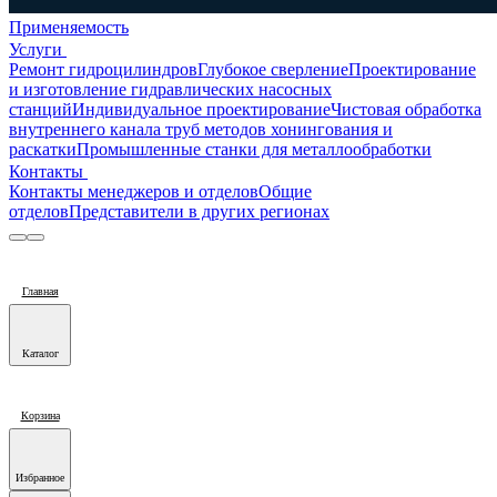
Применяемость
Услуги
Ремонт гидроцилиндров
Глубокое сверление
Проектирование
и изготовление гидравлических насосных
станций
Индивидуальное проектирование
Чистовая обработка
внутреннего канала труб методов хонингования и
раскатки
Промышленные станки для металлообработки
Контакты
Контакты менеджеров и отделов
Общие
отделов
Представители в других регионах
Главная
Каталог
Корзина
Избранное