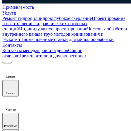
Применяемость
Услуги
Ремонт гидроцилиндров
Глубокое сверление
Проектирование
и изготовление гидравлических насосных
станций
Индивидуальное проектирование
Чистовая обработка
внутреннего канала труб методов хонингования и
раскатки
Промышленные станки для металлообработки
Контакты
Контакты менеджеров и отделов
Общие
отделов
Представители в других регионах
Главная
Каталог
Корзина
Избранное