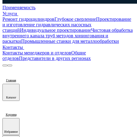
Применяемость
Услуги
Ремонт гидроцилиндров
Глубокое сверление
Проектирование
и изготовление гидравлических насосных
станций
Индивидуальное проектирование
Чистовая обработка
внутреннего канала труб методов хонингования и
раскатки
Промышленные станки для металлообработки
Контакты
Контакты менеджеров и отделов
Общие
отделов
Представители в других регионах
Главная
Каталог
Корзина
Избранное