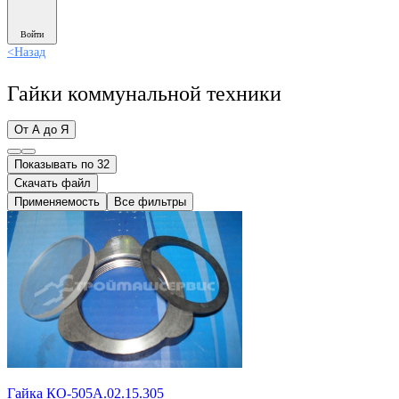
Войти
<
Назад
Гайки коммунальной техники
От А до Я
Показывать по 32
Скачать файл
Применяемость
Все фильтры
Гайка КО-505А.02.15.305