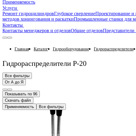
Применяемость
Услуги
Ремонт гидроцилиндров
Глубокое сверление
Проектирование и 
методов хонингования и раскатки
Промышленные станки для м
Контакты
Контакты менеджеров и отделов
Общие отделов
Представители 
Главная
Каталог
Гидрооборудование
Гидрораспределители
Гидрораспределители Р-20
Все фильтры
От А до Я
Показывать по 96
Скачать файл
Применяемость
Все фильтры