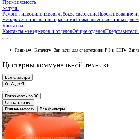
Применяемость
Услуги
Ремонт гидроцилиндров
Глубокое сверление
Проектирование и 
методов хонингования и раскатки
Промышленные станки для м
Контакты
Контакты менеджеров и отделов
Общие отделов
Представители 
Главная
Каталог
Запчасти для спецтехники РФ и СНГ
Запч
Цистерны коммунальной техники
Все фильтры
От А до Я
Показывать по 96
Скачать файл
Применяемость
Все фильтры