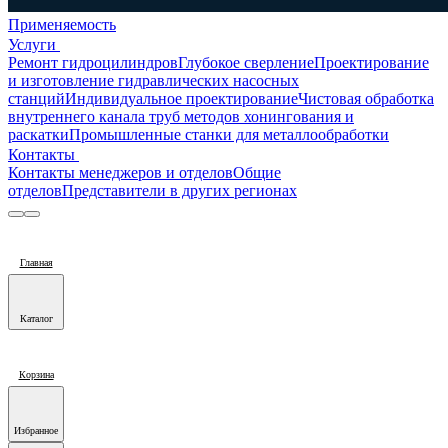
Применяемость
Услуги
Ремонт гидроцилиндров
Глубокое сверление
Проектирование
и изготовление гидравлических насосных
станций
Индивидуальное проектирование
Чистовая обработка
внутреннего канала труб методов хонингования и
раскатки
Промышленные станки для металлообработки
Контакты
Контакты менеджеров и отделов
Общие
отделов
Представители в других регионах
Главная
Каталог
Корзина
Избранное