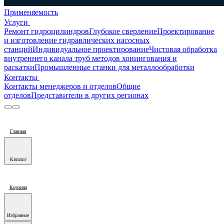
Применяемость
Услуги
Ремонт гидроцилиндров
Глубокое сверление
Проектирование
и изготовление гидравлических насосных
станций
Индивидуальное проектирование
Чистовая обработка
внутреннего канала труб методов хонингования и
раскатки
Промышленные станки для металлообработки
Контакты
Контакты менеджеров и отделов
Общие
отделов
Представители в других регионах
Главная
Каталог
Корзина
Избранное