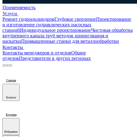
Применяемость
Услуги
Ремонт гидроцилиндров
Глубокое сверление
Проектирование
и изготовление гидравлических насосных
станций
Индивидуальное проектирование
Чистовая обработка
внутреннего канала труб методов хонингования и
раскатки
Промышленные станки для металлообработки
Контакты
Контакты менеджеров и отделов
Общие
отделов
Представители в других регионах
Главная
Каталог
Корзина
Избранное