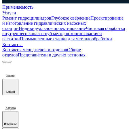
Применяемость
Услуги
Ремонт гидроцилиндров
Глубокое сверление
Проектирование
и изготовление гидравлических насосных
станций
Индивидуальное проектирование
Чистовая обработка
внутреннего канала труб методов хонингования и
раскатки
Промышленные станки для металлообработки
Контакты
Контакты менеджеров и отделов
Общие
отделов
Представители в других регионах
Главная
Каталог
Корзина
Избранное