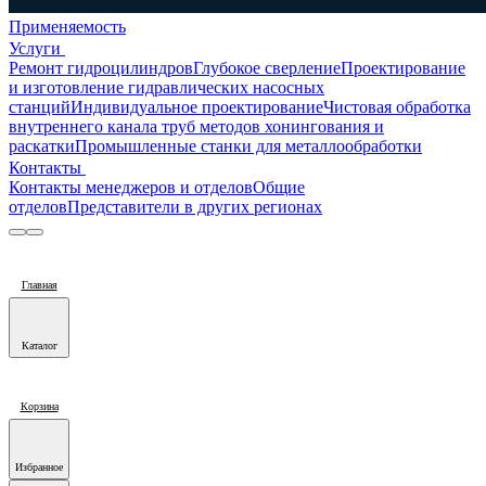
Применяемость
Услуги
Ремонт гидроцилиндров
Глубокое сверление
Проектирование
и изготовление гидравлических насосных
станций
Индивидуальное проектирование
Чистовая обработка
внутреннего канала труб методов хонингования и
раскатки
Промышленные станки для металлообработки
Контакты
Контакты менеджеров и отделов
Общие
отделов
Представители в других регионах
Главная
Каталог
Корзина
Избранное