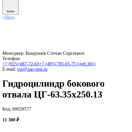
Войти
<
Назад
Менеджер:
Вахрушев Степан Сергеевич
Телефон:
+7 (925) 687-72-63
+7 (495) 785-65-75 (доб.301)
E-mail:
vss@zao-sms.ru
Гидроцилиндр бокового
отвала ЦГ-63.35х250.13
Код: 00029577
11 300
₽