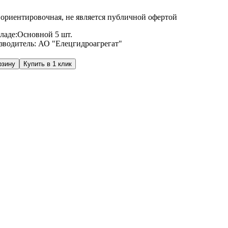
ориентировочная, не является публичной офертой
ладе:
Основной
5 шт.
зводитель:
АО "Елецгидроагрегат"
рзину
Купить в 1 клик