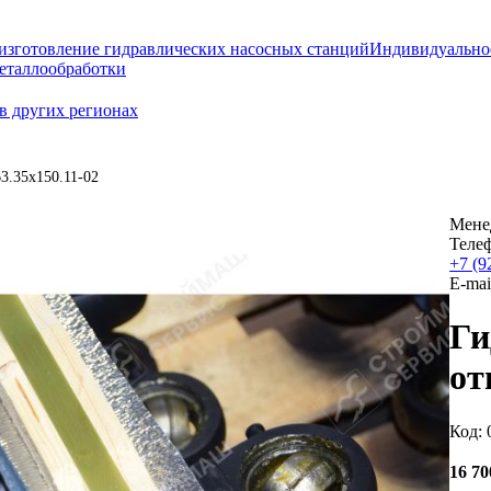
изготовление гидравлических насосных станций
Индивидуально
еталлообработки
в других регионах
3.35х150.11-02
Мене
Теле
+7 (9
E-mai
Ги
от
Код: 
16 7