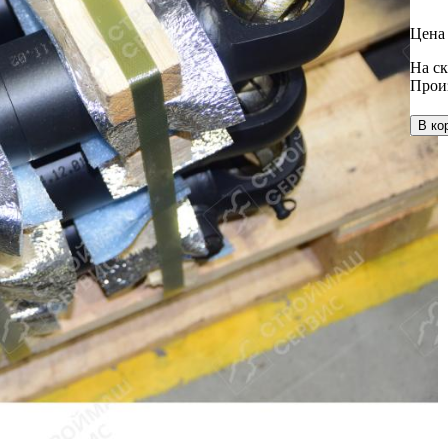
Цена 
На ск
Прои
В ко