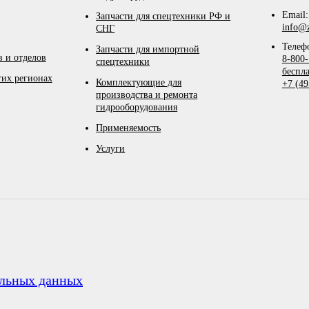
Email:
Запчасти для спецтехники РФ и
info@z
СНГ
Телеф
Запчасти для импортной
 и отделов
8-800-
спецтехники
беспл
гих регионах
Комплектующие для
+7 (49
производства и ремонта
гидрооборудования
Применяемость
Услуги
альных данных