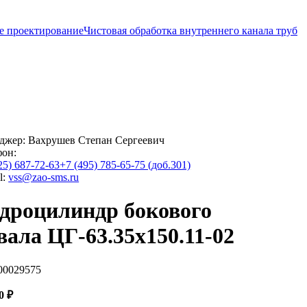
е проектирование
Чистовая обработка внутреннего канала труб
джер:
Вахрушев Степан Сергеевич
фон:
25) 687-72-63
+7 (495) 785-65-75 (доб.301)
l:
vss@zao-sms.ru
дроцилиндр бокового
вала ЦГ-63.35х150.11-02
00029575
00
₽