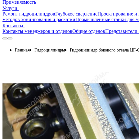
Применяемость
Услуги
Ремонт гидроцилиндров
Глубокое сверление
Проектирование и 
методов хонингования и раскатки
Промышленные станки для м
Контакты
Контакты менеджеров и отделов
Общие отделов
Представители 
Главная
Гидроцилиндры
Гидроцилиндр бокового отвала ЦГ-6