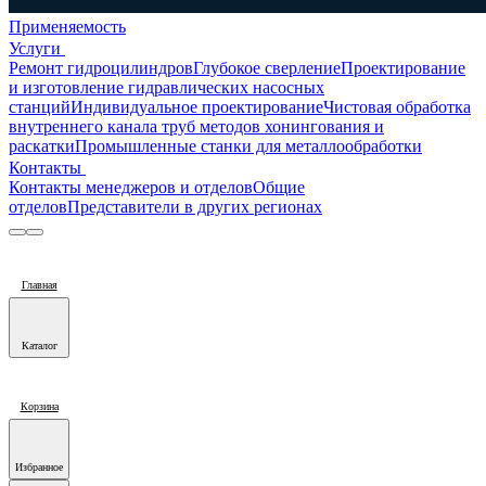
Применяемость
Услуги
Ремонт гидроцилиндров
Глубокое сверление
Проектирование
и изготовление гидравлических насосных
станций
Индивидуальное проектирование
Чистовая обработка
внутреннего канала труб методов хонингования и
раскатки
Промышленные станки для металлообработки
Контакты
Контакты менеджеров и отделов
Общие
отделов
Представители в других регионах
Главная
Каталог
Корзина
Избранное