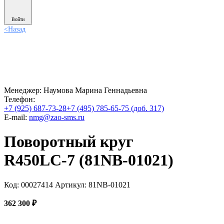
Войти
<
Назад
Менеджер:
Наумова Марина Геннадьевна
Телефон:
+7 (925) 687-73-28
+7 (495) 785-65-75 (доб. 317)
E-mail:
nmg@zao-sms.ru
Поворотный круг
R450LC-7 (81NB-01021)
Код: 00027414
Артикул: 81NB-01021
362 300
₽