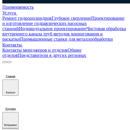
Применяемость
Услуги
Ремонт гидроцилиндров
Глубокое сверление
Проектирование
и изготовление гидравлических насосных
станций
Индивидуальное проектирование
Чистовая обработка
внутреннего канала труб методов хонингования и
раскатки
Промышленные станки для металлообработки
Контакты
Контакты менеджеров и отделов
Общие
отделов
Представители в других регионах
Главная
Каталог
Корзина
Избранное