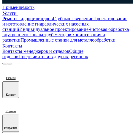
Применяемость
Услуги
Ремонт гидроцилиндров
Глубокое сверление
Проектирование
и изготовление гидравлических насосных
станций
Индивидуальное проектирование
Чистовая обработка
внутреннего канала труб методов хонингования и
раскатки
Промышленные станки для металлообработки
Контакты
Контакты менеджеров и отделов
Общие
отделов
Представители в других регионах
Главная
Каталог
Корзина
Избранное