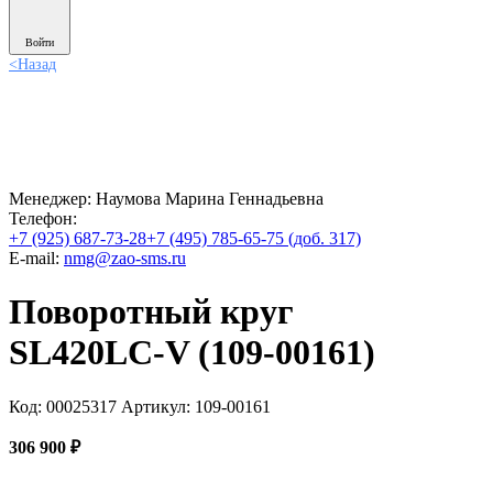
Войти
<
Назад
Менеджер:
Наумова Марина Геннадьевна
Телефон:
+7 (925) 687-73-28
+7 (495) 785-65-75 (доб. 317)
E-mail:
nmg@zao-sms.ru
Поворотный круг
SL420LC-V (109-00161)
Код: 00025317
Артикул: 109-00161
306 900
₽