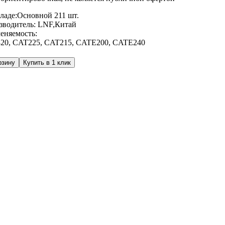
ладе:
Основной
211 шт.
зводитель:
LNF,Китай
еняемость:
20
,
CAT225
,
CAT215
,
CATE200
,
CATE240
рзину
Купить в 1 клик