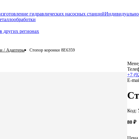
изготовление гидравлических насосных станций
Индивидуально
еталлообработки
в других регионах
ки / Адаптеры
Стопор коронки 8E6359
Мене
Теле
+7 (9
E-mai
Ст
Код:
80
₽
Цена 