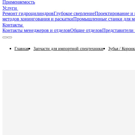
Применяемость
Услуги
Ремонт гидроцилиндров
Глубокое сверление
Проектирование и 
методов хонингования и раскатки
Промышленные станки для м
Контакты
Контакты менеджеров и отделов
Общие отделов
Представители 
Главная
Запчасти для импортной спецтехники
Зубья / Корон