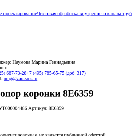
е проектирование
Чистовая обработка внутреннего канала труб
джер:
Наумова Марина Геннадьевна
фон:
25) 687-73-28
+7 (495) 785-65-75 (доб. 317)
l:
nmg@zao-sms.ru
опор коронки 8E6359
 УТ000004486
Артикул: 8E6359
ориентировочная, не является публичной офертой