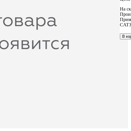
На ск
Прои
Прим
CAT3
В ко