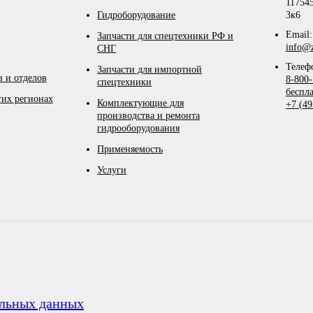
117545
Гидроборудование
3к6
Email:
Запчасти для спецтехники РФ и
info@z
СНГ
Телеф
Запчасти для импортной
 и отделов
8-800-
спецтехники
беспл
гих регионах
Комплектующие для
+7 (49
производства и ремонта
гидрооборудования
Применяемость
Услуги
альных данных