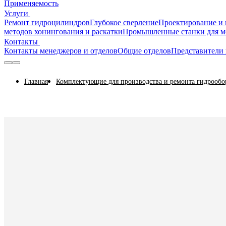
Применяемость
Услуги
Ремонт гидроцилиндров
Глубокое сверление
Проектирование и 
методов хонингования и раскатки
Промышленные станки для м
Контакты
Контакты менеджеров и отделов
Общие отделов
Представители 
Главная
Комплектующие для производства и ремонта гидрообо