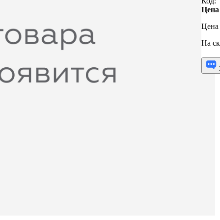
Код:
Цена
Цена 
На ск