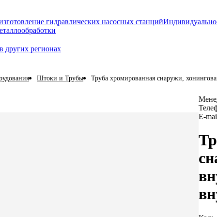
изготовление гидравлических насосных станций
Индивидуально
еталлообработки
в других регионах
рудования
Штоки и Трубы
Труба хромированная снаружи, хонингован
Мене
Теле
E-mai
Тр
сн
вн
вн