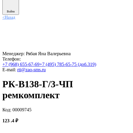
Войти
<
Назад
Менеджер:
Рябая Яна Валерьевна
Телефон:
+7 (968) 655-67-69
+7 (495) 785-65-75 (доб.319)
E-mail:
rti@zao-sms.ru
РК-В138-Г/3-ЧП
ремкомплект
Код: 00009745
123
.4
₽