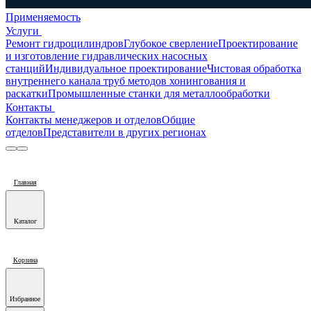
Применяемость
Услуги
Ремонт гидроцилиндров
Глубокое сверление
Проектирование
и изготовление гидравлических насосных
станций
Индивидуальное проектирование
Чистовая обработка
внутреннего канала труб методов хонингования и
раскатки
Промышленные станки для металлообработки
Контакты
Контакты менеджеров и отделов
Общие
отделов
Представители в других регионах
Главная
Каталог
Корзина
Избранное