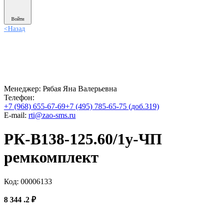
Войти
<
Назад
Менеджер:
Рябая Яна Валерьевна
Телефон:
+7 (968) 655-67-69
+7 (495) 785-65-75 (доб.319)
E-mail:
rti@zao-sms.ru
РК-В138-125.60/1у-ЧП
ремкомплект
Код: 00006133
8 344
.2
₽