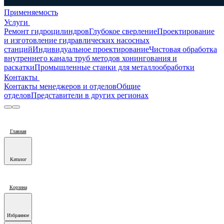
Применяемость
Услуги
Ремонт гидроцилиндров
Глубокое сверление
Проектирование
и изготовление гидравлических насосных
станций
Индивидуальное проектирование
Чистовая обработка
внутреннего канала труб методов хонингования и
раскатки
Промышленные станки для металлообработки
Контакты
Контакты менеджеров и отделов
Общие
отделов
Представители в других регионах
Главная
Каталог
Корзина
Избранное