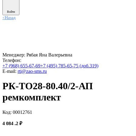
Войти
<
Назад
Менеджер:
Рябая Яна Валерьевна
Телефон:
+7 (968) 655-67-69
+7 (495) 785-65-75 (доб.319)
E-mail:
rti@zao-sms.ru
РК-ТО28-80.40/2-АП
ремкомплект
Код: 00012761
4 084
.2
₽