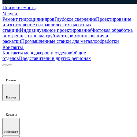
Применяемость
Услуги
Ремонт гидроцилиндров
Глубокое сверление
Проектирование
и изготовление гидравлических насосных
станций
Индивидуальное проектирование
Чистовая обработка
внутреннего канала труб методов хонингования и
раскатки
Промышленные станки для металлообработки
Контакты
Контакты менеджеров и отделов
Общие
отделов
Представители в других регионах
Главная
Каталог
Корзина
Избранное