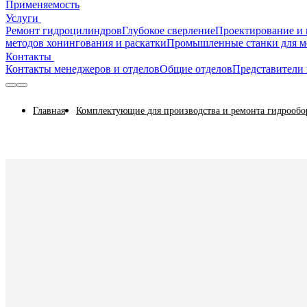
Применяемость
Услуги
Ремонт гидроцилиндров
Глубокое сверление
Проектирование и 
методов хонингования и раскатки
Промышленные станки для м
Контакты
Контакты менеджеров и отделов
Общие отделов
Представители 
Главная
Комплектующие для производства и ремонта гидрообо