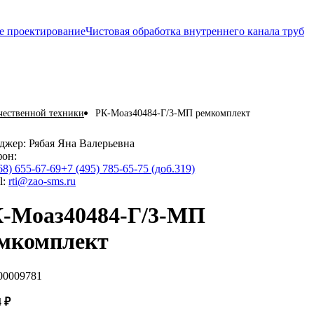
е проектирование
Чистовая обработка внутреннего канала труб
чественной техники
РК-Моаз40484-Г/3-МП ремкомплект
джер:
Рябая Яна Валерьевна
фон:
68) 655-67-69
+7 (495) 785-65-75 (доб.319)
l:
rti@zao-sms.ru
-Моаз40484-Г/3-МП
мкомплект
00009781
4
₽