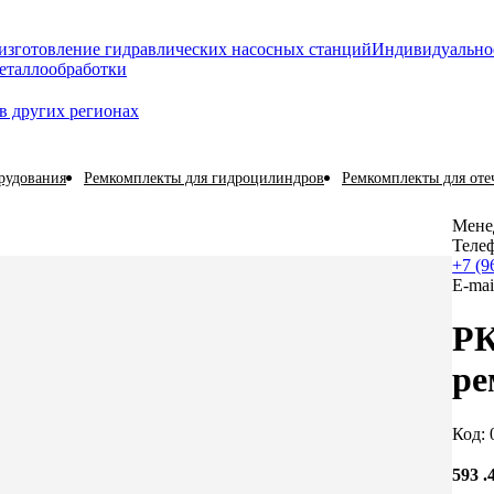
изготовление гидравлических насосных станций
Индивидуально
еталлообработки
в других регионах
рудования
Ремкомплекты для гидроцилиндров
Ремкомплекты для оте
Мене
Теле
+7 (9
E-mai
РК
ре
Код: 
593
.