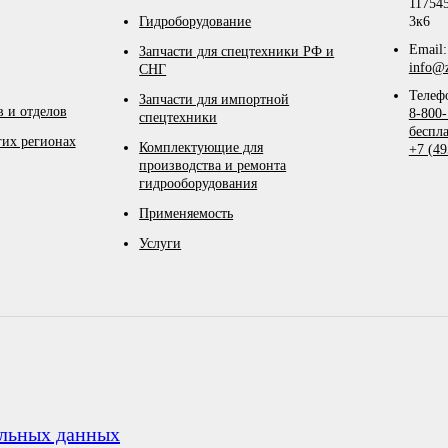
117545
Гидроборудование
3к6
Email:
Запчасти для спецтехники РФ и
info@z
СНГ
Телеф
Запчасти для импортной
 и отделов
8-800-
спецтехники
беспл
гих регионах
Комплектующие для
+7 (49
производства и ремонта
гидрооборудования
Применяемость
Услуги
альных данных