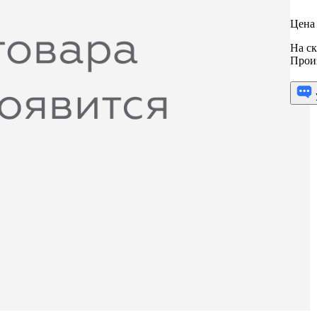
Цена 
На ск
Прои