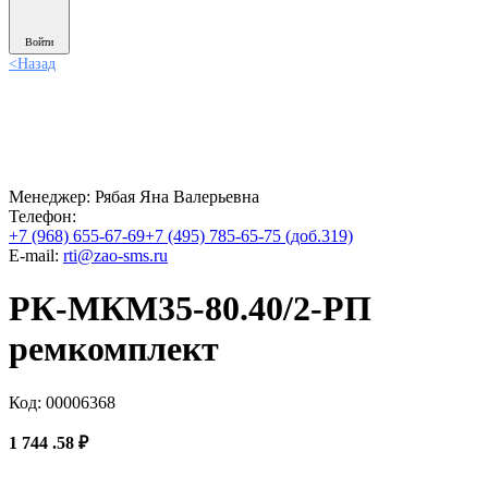
Войти
<
Назад
Менеджер:
Рябая Яна Валерьевна
Телефон:
+7 (968) 655-67-69
+7 (495) 785-65-75 (доб.319)
E-mail:
rti@zao-sms.ru
РК-МКМ35-80.40/2-РП
ремкомплект
Код: 00006368
1 744
.58
₽