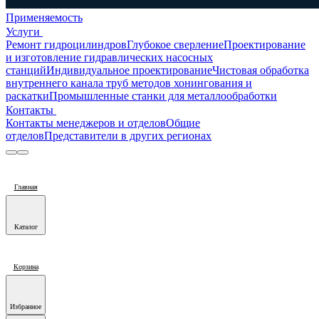
Применяемость
Услуги
Ремонт гидроцилиндров
Глубокое сверление
Проектирование
и изготовление гидравлических насосных
станций
Индивидуальное проектирование
Чистовая обработка
внутреннего канала труб методов хонингования и
раскатки
Промышленные станки для металлообработки
Контакты
Контакты менеджеров и отделов
Общие
отделов
Представители в других регионах
Главная
Каталог
Корзина
Избранное