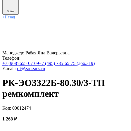
Войти
<
Назад
Менеджер:
Рябая Яна Валерьевна
Телефон:
+7 (968) 655-67-69
+7 (495) 785-65-75 (доб.319)
E-mail:
rti@zao-sms.ru
РК-ЭО3322Б-80.30/3-ТП
ремкомплект
Код: 00012474
1 268
₽