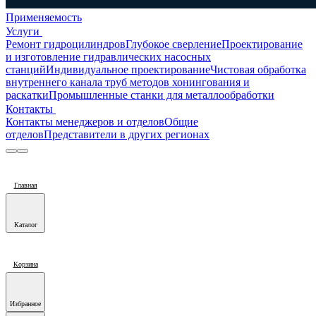
Применяемость
Услуги
Ремонт гидроцилиндров
Глубокое сверление
Проектирование
и изготовление гидравлических насосных
станций
Индивидуальное проектирование
Чистовая обработка
внутреннего канала труб методов хонингования и
раскатки
Промышленные станки для металлообработки
Контакты
Контакты менеджеров и отделов
Общие
отделов
Представители в других регионах
Главная
Каталог
Корзина
Избранное