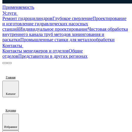
Применяемость
Услуги
Ремонт гидроцилиндров
Глубокое сверление
Проектирование
и изготовление гидравлических насосных
станций
Индивидуальное проектирование
Чистовая обработка
внутреннего канала труб методов хонингования и
раскатки
Промышленные станки для металлообработки
Контакты
Контакты менеджеров и отделов
Общие
отделов
Представители в других регионах
Главная
Каталог
Корзина
Избранное