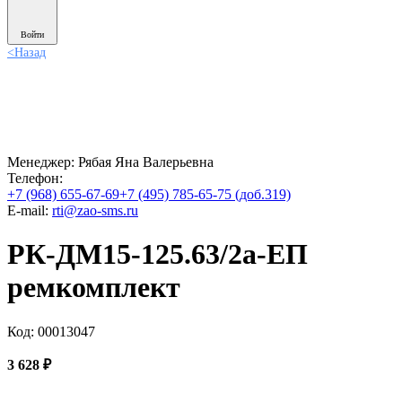
Войти
<
Назад
Менеджер:
Рябая Яна Валерьевна
Телефон:
+7 (968) 655-67-69
+7 (495) 785-65-75 (доб.319)
E-mail:
rti@zao-sms.ru
РК-ДМ15-125.63/2а-ЕП
ремкомплект
Код: 00013047
3 628
₽