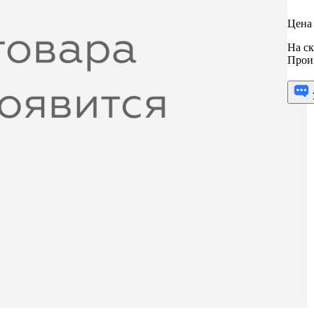
Цена 
На ск
Прои