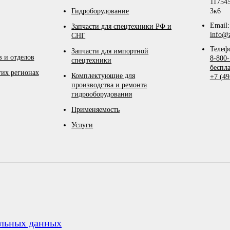
117545
Гидроборудование
3к6
Email:
Запчасти для спецтехники РФ и
info@z
СНГ
Телеф
Запчасти для импортной
 и отделов
8-800-
спецтехники
беспл
гих регионах
Комплектующие для
+7 (49
производства и ремонта
гидрооборудования
Применяемость
Услуги
альных данных