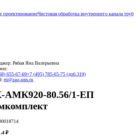
е проектирование
Чистовая обработка внутреннего канала труб
джер:
Рябая Яна Валерьевна
фон:
68) 655-67-69
+7 (495) 785-65-75 (доб.319)
l:
rti@zao-sms.ru
-АМК920-80.56/1-ЕП
мкомплект
00018714
1
.4
₽