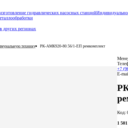
изготовление гидравлических насосных станций
Индивидуально
еталлообработки
в других регионах
оммунальную технику
РК-АМК920-80.56/1-ЕП ремкомплект
Мене
Теле
+7 (9
E-mai
РК
ре
Код: 
1 50