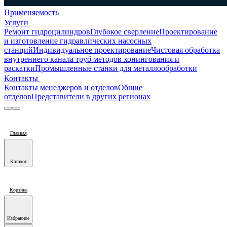
Применяемость
Услуги
Ремонт гидроцилиндров
Глубокое сверление
Проектирование
и изготовление гидравлических насосных
станций
Индивидуальное проектирование
Чистовая обработка
внутреннего канала труб методов хонингования и
раскатки
Промышленные станки для металлообработки
Контакты
Контакты менеджеров и отделов
Общие
отделов
Представители в других регионах
Главная
Каталог
Корзина
Избранное