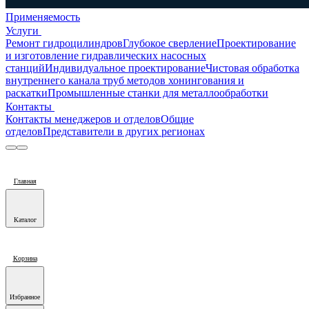
Применяемость
Услуги
Ремонт гидроцилиндров
Глубокое сверление
Проектирование
и изготовление гидравлических насосных
станций
Индивидуальное проектирование
Чистовая обработка
внутреннего канала труб методов хонингования и
раскатки
Промышленные станки для металлообработки
Контакты
Контакты менеджеров и отделов
Общие
отделов
Представители в других регионах
Главная
Каталог
Корзина
Избранное