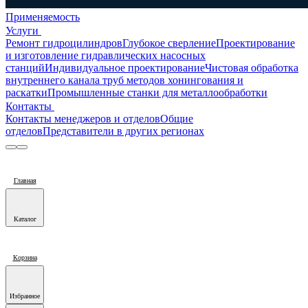
Применяемость
Услуги
Ремонт гидроцилиндров
Глубокое сверление
Проектирование
и изготовление гидравлических насосных
станций
Индивидуальное проектирование
Чистовая обработка
внутреннего канала труб методов хонингования и
раскатки
Промышленные станки для металлообработки
Контакты
Контакты менеджеров и отделов
Общие
отделов
Представители в других регионах
Главная
Каталог
Корзина
Избранное