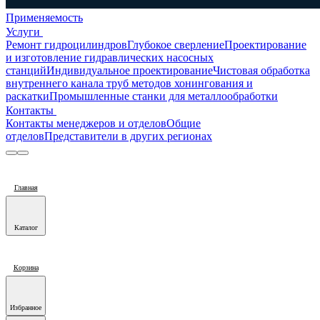
Применяемость
Услуги
Ремонт гидроцилиндров
Глубокое сверление
Проектирование
и изготовление гидравлических насосных
станций
Индивидуальное проектирование
Чистовая обработка
внутреннего канала труб методов хонингования и
раскатки
Промышленные станки для металлообработки
Контакты
Контакты менеджеров и отделов
Общие
отделов
Представители в других регионах
Главная
Каталог
Корзина
Избранное