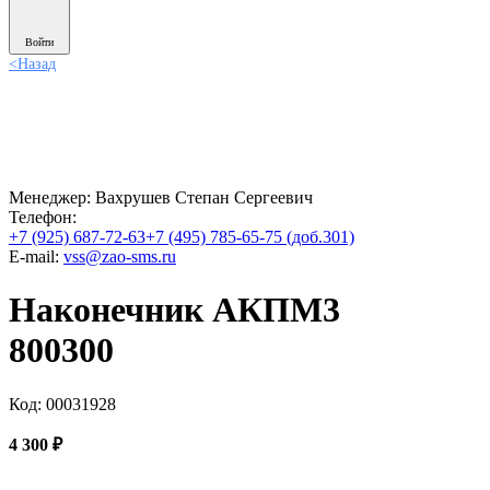
Войти
<
Назад
Менеджер:
Вахрушев Степан Сергеевич
Телефон:
+7 (925) 687-72-63
+7 (495) 785-65-75 (доб.301)
E-mail:
vss@zao-sms.ru
Наконечник АКПМ3
800300
Код: 00031928
4 300
₽