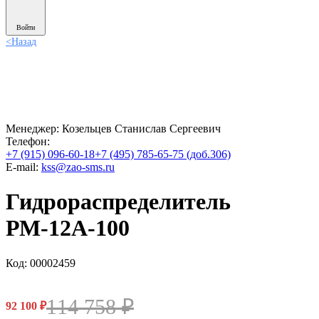
Войти
<
Назад
Менеджер:
Козельцев Станислав Сергеевич
Телефон:
+7 (915) 096-60-18
+7 (495) 785-65-75 (доб.306)
E-mail:
kss@zao-sms.ru
Гидрораспределитель
РМ-12А-100
Код: 00002459
114 758
₽
92 100
₽