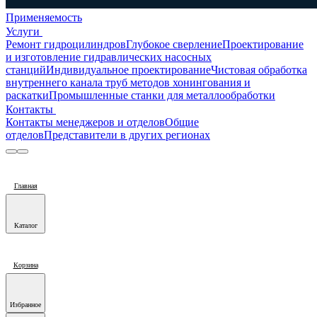
Применяемость
Услуги
Ремонт гидроцилиндров
Глубокое сверление
Проектирование
и изготовление гидравлических насосных
станций
Индивидуальное проектирование
Чистовая обработка
внутреннего канала труб методов хонингования и
раскатки
Промышленные станки для металлообработки
Контакты
Контакты менеджеров и отделов
Общие
отделов
Представители в других регионах
Главная
Каталог
Корзина
Избранное