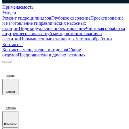
Применяемость
Услуги
Ремонт гидроцилиндров
Глубокое сверление
Проектирование
и изготовление гидравлических насосных
станций
Индивидуальное проектирование
Чистовая обработка
внутреннего канала труб методов хонингования и
раскатки
Промышленные станки для металлообработки
Контакты
Контакты менеджеров и отделов
Общие
отделов
Представители в других регионах
Главная
Каталог
Корзина
Избранное