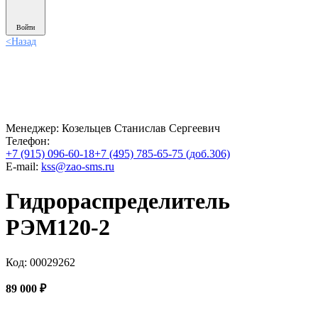
Войти
<
Назад
Менеджер:
Козельцев Станислав Сергеевич
Телефон:
+7 (915) 096-60-18
+7 (495) 785-65-75 (доб.306)
E-mail:
kss@zao-sms.ru
Гидрораспределитель
РЭМ120-2
Код: 00029262
89 000
₽