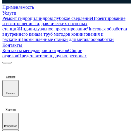
Применяемость
Услуги
Ремонт гидроцилиндров
Глубокое сверление
Проектирование
и изготовление гидравлических насосных
станций
Индивидуальное проектирование
Чистовая обработка
внутреннего канала труб методов хонингования и
раскатки
Промышленные станки для металлообработки
Контакты
Контакты менеджеров и отделов
Общие
отделов
Представители в других регионах
Главная
Каталог
Корзина
Избранное