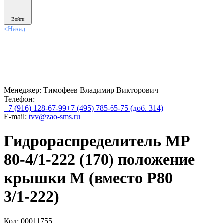
Войти
<
Назад
Менеджер:
Тимофеев Владимир Викторович
Телефон:
+7 (916) 128-67-99
+7 (495) 785-65-75 (доб. 314)
E-mail:
tvv@zao-sms.ru
Гидрораспределитель МР
80-4/1-222 (170) положение
крышки М (вместо Р80
3/1-222)
Код: 00011755