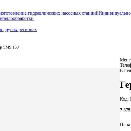
изготовление гидравлических насосных станций
Индивидуально
еталлообработки
в других регионах
ор SMS 130
Мене
Теле
E-mai
Ге
Код: 
7 37
Цена 