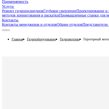
Применяемость
Услуги
Ремонт гидроцилиндров
Глубокое сверление
Проектирование и 
методов хонингования и раскатки
Промышленные станки для м
Контакты
Контакты менеджеров и отделов
Общие отделов
Представители 
Главная
Гидрооборудование
Гидромоторы
Героторный мот