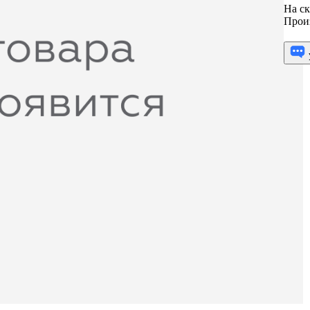
На ск
Прои