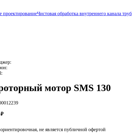
е проектирование
Чистовая обработка внутреннего канала труб
джер:
фон:
l:
роторный мотор SMS 130
00012239
5
₽
ориентировочная, не является публичной офертой