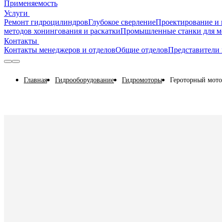
Применяемость
Услуги
Ремонт гидроцилиндров
Глубокое сверление
Проектирование и 
методов хонингования и раскатки
Промышленные станки для м
Контакты
Контакты менеджеров и отделов
Общие отделов
Представители 
Главная
Гидрооборудование
Гидромоторы
Героторный мото