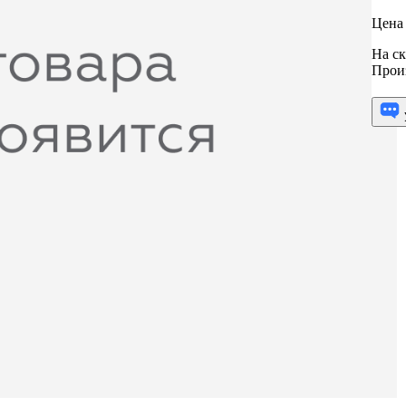
Цена 
На ск
Прои