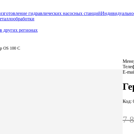
изготовление гидравлических насосных станций
Индивидуально
еталлообработки
в других регионах
р OS 100 C
Мене
Теле
E-mai
Ге
Код: 
7 