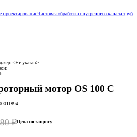
е проектирование
Чистовая обработка внутреннего канала труб
джер:
<Не указан>
фон:
l:
роторный мотор OS 100 C
00011894
880
₽
Цена по запросу